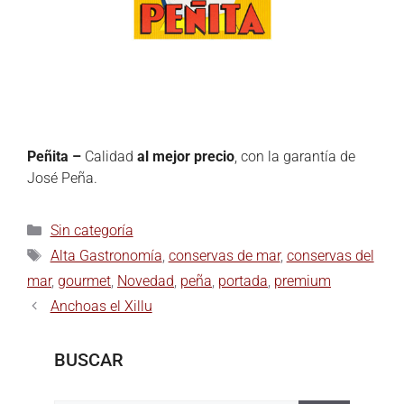
Peñita –
Calidad
al mejor precio
, con la garantía de
José Peña.
Sin categoría
Alta Gastronomía
,
conservas de mar
,
conservas del
mar
,
gourmet
,
Novedad
,
peña
,
portada
,
premium
Anchoas el Xillu
BUSCAR