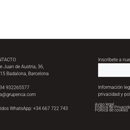
NTACTO
Inscríbete a nu
le Juan de Austria, 36,
15 Badalona, Barcelona
Información leg
+34 932265577
privacidad y pol
a@grupenca.com
Aviso legal
Política de Privaci
idos WhatsApp: +34 667 722 743
Política de cookies