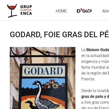
HOME
Ali
GODARD, FOIE GRAS DEL P
La
Maison God
en la actualidad
exigencia y máx
fama mundial a
de la región del
Francia.
Desde la locali
gras de pato y 
a foie gras como
del sur de Franc