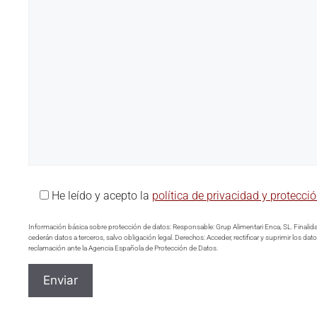
He leído y acepto la
política de privacidad y protecci
Información básica sobre protección de datos: Responsable: Grup Alimentari Enca, SL. Finalidad
cederán datos a terceros, salvo obligación legal. Derechos: Acceder, rectificar y suprimir los d
reclamación ante la Agencia Española de Protección de Datos.