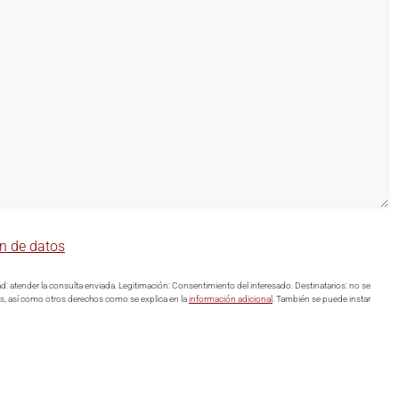
ón de datos
: atender la consulta enviada. Legitimación: Consentimiento del interesado. Destinatarios: no se
atos, así como otros derechos como se explica en la
información adicional
. También se puede instar