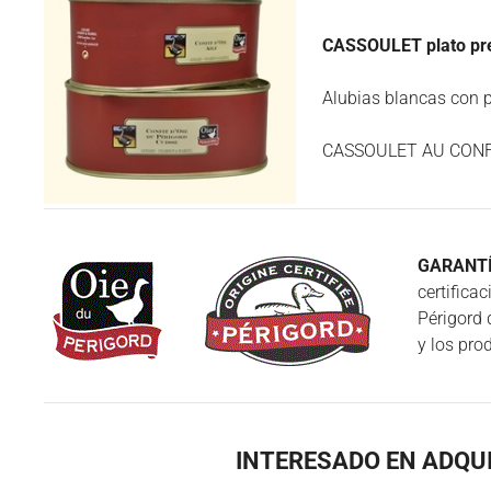
CASSOULET plato prep
Alubias blancas con p
CASSOULET AU CONF
GARANTÍ
certifica
Périgord 
y los pro
INTERESADO EN ADQU