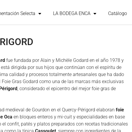
mentación Selecta
LA BODEGA ENCA
Catálogo
ÉRIGORD
ard
fue fundada por Alain y Michèle Godard en el año 1978 y
 está dirigida por sus hijos que continúan con el espíritu de
ima calidad y procesos totalmente artesanales que ha dado
l Foie Gras Godard como una de las marcas más exclusivas
Périgord
, considerado el epicentro del mejor foie gras de
dad medieval de Gourdon en el Quercy-Périgord elaboran
foie
de Oca
en bloques enteros y mi-cuit y especialidades en base
 el confit, patés y platos preparados con recetas tradicionales
ia como la típica
Cassoulet
, siempre con ingredientes de la