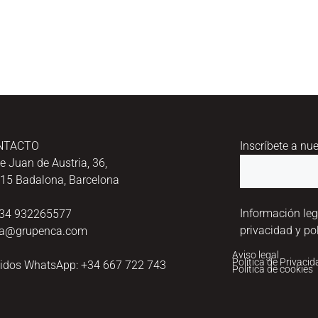
NTACTO
Inscríbete a nu
le Juan de Austria, 36,
15 Badalona, Barcelona
Información leg
+34 932265577
privacidad y pol
a@grupenca.com
Aviso legal
Política de Privaci
idos WhatsApp: +34 667 722 743
Política de cookies