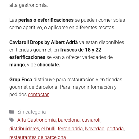
alta gastronomía.
Las
perlas o esferificaciones
se pueden comer solas
como aperitivo, o aplicarse en diferentes recetas.
Caviaroli Drops by Albert Adrià
ya están disponibles
en tiendas gourmet, en
frascos de 18 y 22
esferificaciones
se van a ofrecer variedades de
mango
, y de
chocolate.
Grup Enca
distribuye para restauración y en tiendas
gourmet de Barcelona. Para mayor información y
pedidos
contactar
Sin categoría
Alta Gastronomía
,
barcelona
,
caviaroli
,
distribuidores
,
el bulli
,
ferran adrià
,
Novedad
,
portada
,
restaurantes de barcelona