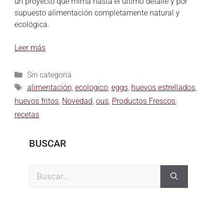
un proyecto que mima hasta el último detalle y por
supuesto alimentación completamente natural y
ecológica.
Leer más
Sin categoría
alimentación
,
ecologico
,
eggs
,
huevos estrellados
,
huevos fritos
,
Novedad
,
ous
,
Productos Frescos
,
recetas
BUSCAR