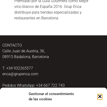
Premiado por la Guia Gourmets como Mejor
vino blanco de España 2016. Grup Enca
distribuye para tiendas especializadas y
restaurantes en Barcelona
CONTACTO
Calle Juan de Austria, 36,
08915 Badalona, Barcelona
T. +34 932265577
enca@grupenca.com
Pedidos WhatsApp: +34 667 722 743
Gestionar el consentimiento
de las cookies
Inscríbete a nuestra Newsletter