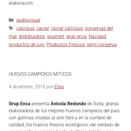
elaboración.
audiovisual
calvisius
,
caviar
,
caviar calvisius
,
conservas del
mar
,
distribuidora
,
gourmet
,
grup enca
,
Navidad
,
productos de lujo
,
Productos Frescos
,
semi conserva
HUEVOS CAMPEROS MÍTICOS
4 diciembre, 2016
por
Elies
Grup Enca
presenta
Avícola Redondo
de Ávila, granja
elaboradora de los mejores huevos camperos del país
con gallinas criadas al aire libre y en la cumbre de
calidad, los huevos frescos ecológicos «de verdad» de